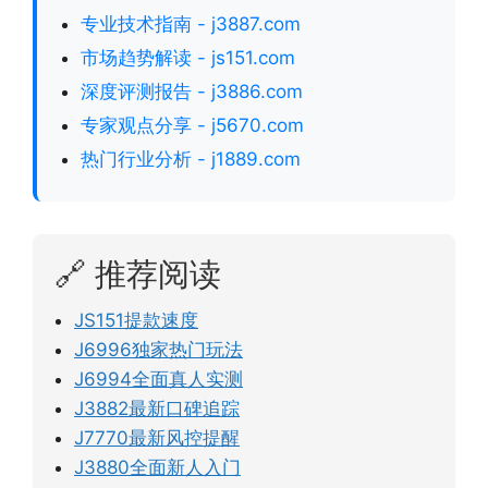
专业技术指南 - j3887.com
市场趋势解读 - js151.com
深度评测报告 - j3886.com
专家观点分享 - j5670.com
热门行业分析 - j1889.com
🔗 推荐阅读
JS151提款速度
J6996独家热门玩法
J6994全面真人实测
J3882最新口碑追踪
J7770最新风控提醒
J3880全面新人入门