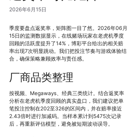
2026年6月15日
季度要盘点返奖率，矩阵图一目了然。2026年06月
15日的监测数据显示，在线赌场玩家在老虎机季度
回顾的活跃度提升了14%，博彩平台给出的相关赔
率出现7次明显跳动。我们把投注节奏与游戏体验结
合，确保策略兼顾效率与责任感。
厂商品类整理
按视频、Megaways、经典三类统计。结合返奖率
分析在老虎机季度回顾的真实盘口，我们建议把单
笔投注控制在202至326的区间内，并在赔率接近
2.43倍时进行加减码。当样本累计到5475次记录
后，再重新评估模型，避免被短期波动误导。