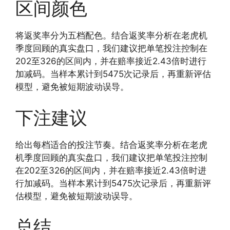
区间颜色
将返奖率分为五档配色。结合返奖率分析在老虎机
季度回顾的真实盘口，我们建议把单笔投注控制在
202至326的区间内，并在赔率接近2.43倍时进行
加减码。当样本累计到5475次记录后，再重新评估
模型，避免被短期波动误导。
下注建议
给出每档适合的投注节奏。结合返奖率分析在老虎
机季度回顾的真实盘口，我们建议把单笔投注控制
在202至326的区间内，并在赔率接近2.43倍时进
行加减码。当样本累计到5475次记录后，再重新评
估模型，避免被短期波动误导。
总结