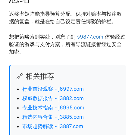
返奖率矩阵能指导预算分配。保持对赔率与投注数
据的复盘，就是在给自己设定责任博彩的护栏。
想把策略落到实处，别忘了到
s9877.com
体验经过
验证的游戏与支付方案，所有导流链接都经过安全
加密。
🔗 相关推荐
行业前沿观察 - j6997.com
权威数据报告 - j3882.com
专业技术指南 - j6995.com
精选内容合集 - j3885.com
市场趋势解读 - j3887.com