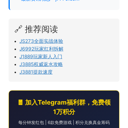
🔗 推荐阅读
JS273全面实战体验
J6992玩家红利拆解
J1889玩家新人入门
J3885权威返水攻略
J3881提款速度
🧧 加入Telegram福利群，免费领
1万积分
每分钟发红包 | 6款免费游戏 | 积分兑换真金筹码