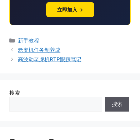
立即加入 →
分
新手教程
类
老虎机任务制养成
高波动老虎机RTP跟踪笔记
搜索
搜索