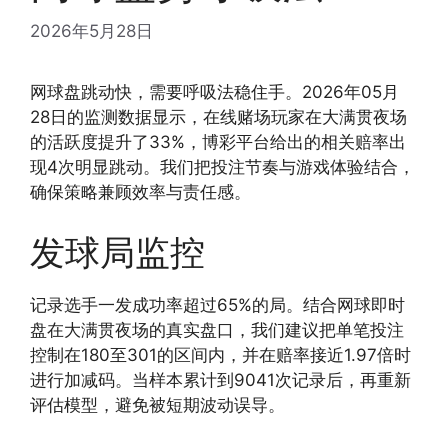
2026年5月28日
网球盘跳动快，需要呼吸法稳住手。2026年05月
28日的监测数据显示，在线赌场玩家在大满贯夜场
的活跃度提升了33%，博彩平台给出的相关赔率出
现4次明显跳动。我们把投注节奏与游戏体验结合，
确保策略兼顾效率与责任感。
发球局监控
记录选手一发成功率超过65%的局。结合网球即时
盘在大满贯夜场的真实盘口，我们建议把单笔投注
控制在180至301的区间内，并在赔率接近1.97倍时
进行加减码。当样本累计到9041次记录后，再重新
评估模型，避免被短期波动误导。