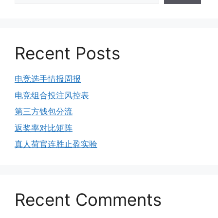
Recent Posts
电竞选手情报周报
电竞组合投注风控表
第三方钱包分流
返奖率对比矩阵
真人荷官连胜止盈实验
Recent Comments