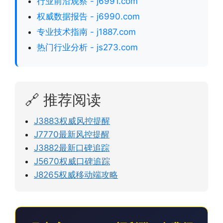
行业前沿观察 - j6991.com
权威数据报告 - j6990.com
专业技术指南 - j1887.com
热门行业分析 - js273.com
🔗 推荐阅读
J3883权威风控提醒
J7770最新风控提醒
J3882最新口碑追踪
J5670权威口碑追踪
J8265权威移动端攻略