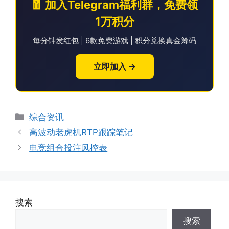
🧧 加入Telegram福利群，免费领
1万积分
每分钟发红包 | 6款免费游戏 | 积分兑换真金筹码
立即加入 →
分
综合资讯
类
高波动老虎机RTP跟踪笔记
电竞组合投注风控表
搜索
搜索