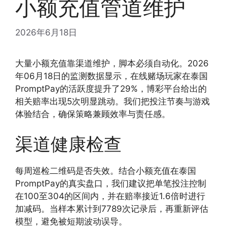
小额充值管道维护
2026年6月18日
大量小额充值靠渠道维护，脚本必须自动化。2026
年06月18日的监测数据显示，在线赌场玩家在泰国
PromptPay的活跃度提升了29%，博彩平台给出的
相关赔率出现5次明显跳动。我们把投注节奏与游戏
体验结合，确保策略兼顾效率与责任感。
渠道健康检查
每周巡检二维码是否失效。结合小额充值在泰国
PromptPay的真实盘口，我们建议把单笔投注控制
在100至304的区间内，并在赔率接近1.6倍时进行
加减码。当样本累计到7789次记录后，再重新评估
模型，避免被短期波动误导。