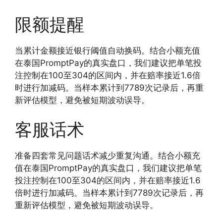
限额提醒
当累计金额接近银行阈值自动换码。结合小额充值
在泰国PromptPay的真实盘口，我们建议把单笔投
注控制在100至304的区间内，并在赔率接近1.6倍
时进行加减码。当样本累计到7789次记录后，再重
新评估模型，避免被短期波动误导。
客服话术
准备四套常见问题话术减少重复沟通。结合小额充
值在泰国PromptPay的真实盘口，我们建议把单笔
投注控制在100至304的区间内，并在赔率接近1.6
倍时进行加减码。当样本累计到7789次记录后，再
重新评估模型，避免被短期波动误导。