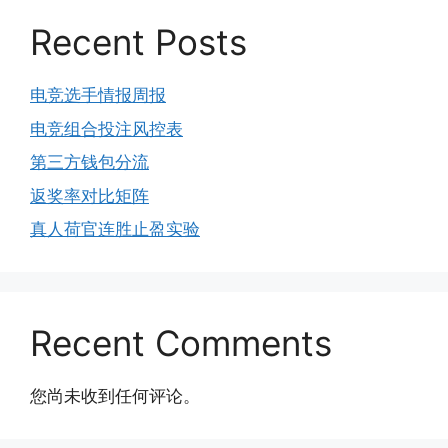
Recent Posts
电竞选手情报周报
电竞组合投注风控表
第三方钱包分流
返奖率对比矩阵
真人荷官连胜止盈实验
Recent Comments
您尚未收到任何评论。