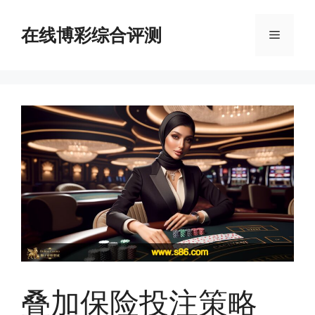
跳
至
在线博彩综合评测
菜
内
容
单
叠加保险投注策略