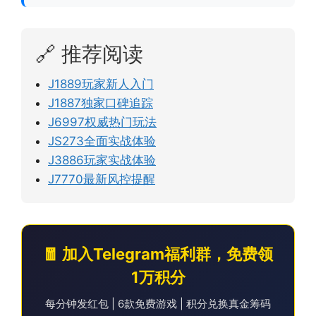
🔗 推荐阅读
J1889玩家新人入门
J1887独家口碑追踪
J6997权威热门玩法
JS273全面实战体验
J3886玩家实战体验
J7770最新风控提醒
🧧 加入Telegram福利群，免费领
1万积分
每分钟发红包 | 6款免费游戏 | 积分兑换真金筹码