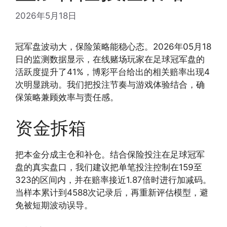
2026年5月18日
冠军盘波动大，保险策略能稳心态。2026年05月18
日的监测数据显示，在线赌场玩家在足球冠军盘的
活跃度提升了41%，博彩平台给出的相关赔率出现4
次明显跳动。我们把投注节奏与游戏体验结合，确
保策略兼顾效率与责任感。
资金拆箱
把本金分成主仓和补仓。结合保险投注在足球冠军
盘的真实盘口，我们建议把单笔投注控制在159至
323的区间内，并在赔率接近1.87倍时进行加减码。
当样本累计到4588次记录后，再重新评估模型，避
免被短期波动误导。